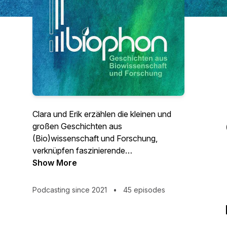
Clara und Erik erzählen die kleinen und
großen Geschichten aus
(Bio)wissenschaft und Forschung,
verknüpfen faszinierende
Faktenschnipsel mit den
Show More
dahinterliegenden Grundideen und leisten
damit einen Beitrag dazu, sich selbst und
Podcasting since 2021
•
45 episodes
ihre Hörerinnen und Hörer ein Stück weit
vom Glatteis des gefährlichen
Halbwissens zu führen.