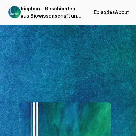
biophon - Geschichten
Episodes
About
aus Biowissenschaft und
Forschung
Podcast Background Image