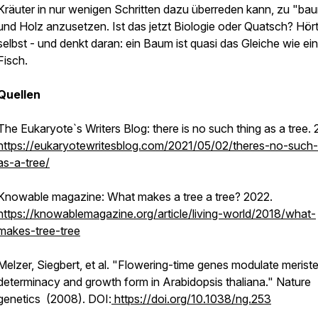
Kräuter in nur wenigen Schritten dazu überreden kann, zu "b
und Holz anzusetzen. Ist das jetzt Biologie oder Quatsch? Hör
selbst - und denkt daran: ein Baum ist quasi das Gleiche wie ein
Fisch.
Quellen
The Eukaryote`s Writers Blog: there is no such thing as a tree. 
https://eukaryotewritesblog.com/2021/05/02/theres-no-such-
as-a-tree/
Knowable magazine: What makes a tree a tree? 2022.
https://knowablemagazine.org/article/living-world/2018/what-
makes-tree-tree
Melzer, Siegbert, et al. "Flowering-time genes modulate merist
determinacy and growth form in Arabidopsis thaliana."
Nature
genetics
(2008). DOI:
https://doi.org/10.1038/ng.253