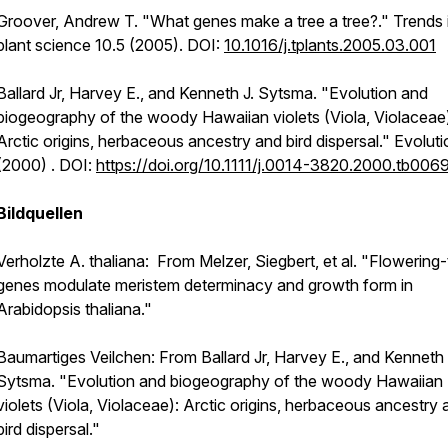
Groover, Andrew T. "What genes make a tree a tree?."
Trends 
plant science
10.5 (2005). DOI:
10.1016/j.tplants.2005.03.001
Ballard Jr, Harvey E., and Kenneth J. Sytsma. "Evolution and
biogeography of the woody Hawaiian violets (Viola, Violaceae
Arctic origins, herbaceous ancestry and bird dispersal."
Evoluti
(2000) . DOI:
https://doi.org/10.1111/j.0014-3820.2000.tb006
Bildquellen
Verholzte A. thaliana: From Melzer, Siegbert, et al. "Flowering
genes modulate meristem determinacy and growth form in
Arabidopsis thaliana."
Baumartiges Veilchen: From Ballard Jr, Harvey E., and Kenneth 
Sytsma. "Evolution and biogeography of the woody Hawaiian
violets (Viola, Violaceae): Arctic origins, herbaceous ancestry 
bird dispersal."