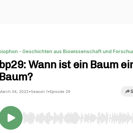
biophon - Geschichten aus Biowissenschaft und Forschu
bp29: Wann ist ein Baum ei
Baum?
S
March 04, 2022
•
Season 1
•
Episode 29
Use Left/Right to seek, Home/End to jump to start o