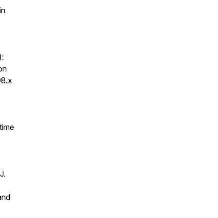
in
):
on
98.x
-time
J.
and