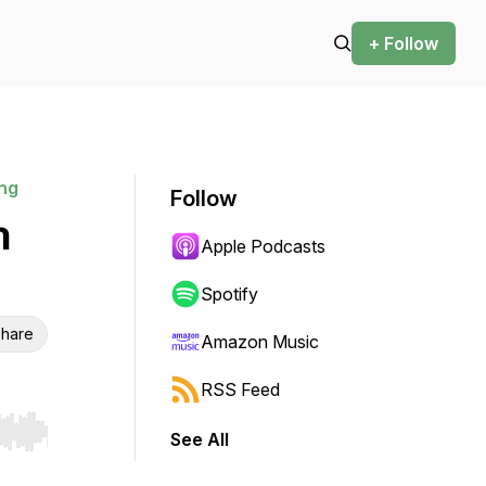
+ Follow
ng
Follow
n
Apple Podcasts
Spotify
hare
Amazon Music
RSS Feed
See All
r end. Hold shift to jump forward or backward.