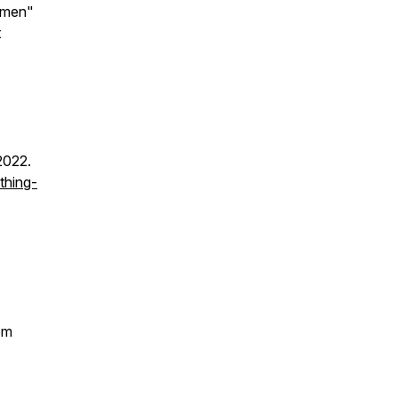
aumen"
t
2022.
thing-
em