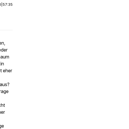
0
|
57:35
en,
eder
lbaum
Ein
t eher
 aus?
rage
cht
her
ge