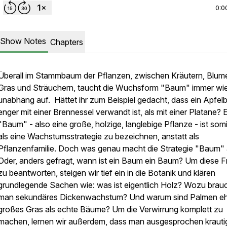
0:0
Show Notes
Chapters
Überall im Stammbaum der Pflanzen, zwischen Kräutern, Blum
Gras und Sträuchern, taucht die Wuchsform "Baum" immer wi
unabhäng auf. Hättet ihr zum Beispiel gedacht, dass ein Apfe
enger mit einer Brennessel verwandt ist, als mit einer Platane? 
"Baum" - also eine große, holzige, langlebige Pflanze - ist somi
als eine Wachstumsstrategie zu bezeichnen, anstatt als
Pflanzenfamilie. Doch was genau macht die Strategie "Baum"
Oder, anders gefragt, wann ist ein Baum ein Baum? Um diese F
zu beantworten, steigen wir tief ein in die Botanik und klären
grundlegende Sachen wie: was ist eigentlich Holz? Wozu brau
man sekundäres Dickenwachstum? Und warum sind Palmen e
großes Gras als echte Bäume? Um die Verwirrung komplett zu
machen, lernen wir außerdem, dass man ausgesprochen krauti