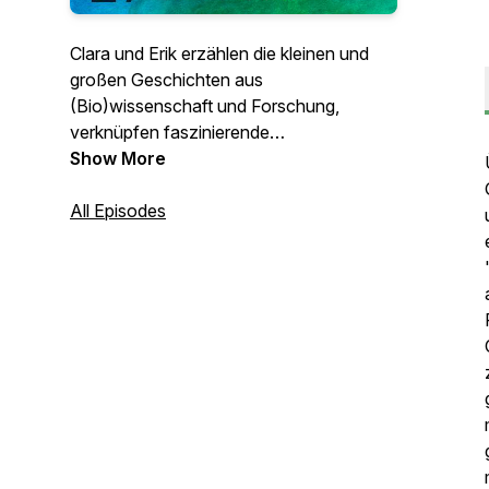
Clara und Erik erzählen die kleinen und
großen Geschichten aus
(Bio)wissenschaft und Forschung,
verknüpfen faszinierende
Faktenschnipsel mit den
Show More
dahinterliegenden Grundideen und leisten
damit einen Beitrag dazu, sich selbst und
All Episodes
ihre Hörerinnen und Hörer ein Stück weit
vom Glatteis des gefährlichen
Halbwissens zu führen.