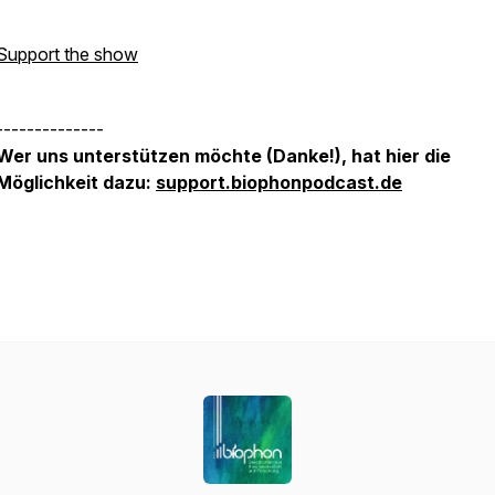
Support the show
--------------
Wer uns unterstützen möchte (Danke!), hat hier die
Möglichkeit dazu:
support.biophonpodcast.de