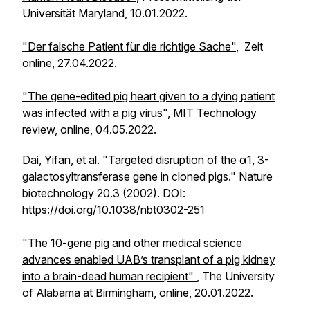
Universität Maryland, 10.01.2022.
"
Der falsche Patient für die richtige Sache
"
, Zeit
online, 27.04.2022.
"T
he gene-edited pig heart given to a dying patient
was infected with a pig virus
"
, MIT Technology
review, online, 04.05.2022.
Dai, Yifan, et al. "Targeted disruption of the α1, 3-
galactosyltransferase gene in cloned pigs."
Nature
biotechnology
20.3 (2002). DOI:
https://doi.org/10.1038/nbt0302-251
"The 10-gene pig and other medical science
advances enabled UAB’s transplant of a pig kidney
into a brain-dead human recipient"
,
The University
of Alabama at Birmingham, online, 20.01.2022.