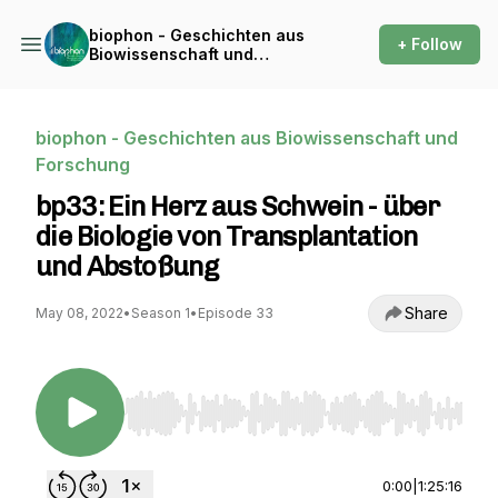
biophon - Geschichten aus
+ Follow
Biowissenschaft und
Forschung
biophon - Geschichten aus Biowissenschaft und
Forschung
bp33: Ein Herz aus Schwein - über
die Biologie von Transplantation
und Abstoßung
Share
May 08, 2022
•
Season 1
•
Episode 33
Use Left/Right to seek, Home/End to jump to st
0:00
|
1:25:16