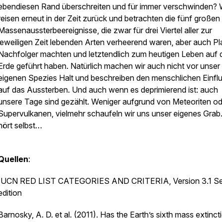
ebendiesen Rand überschreiten und für immer verschwinden? 
reisen erneut in der Zeit zurück und betrachten die fünf großen
Massenaussterbeereignisse, die zwar für drei Viertel aller zur
jeweiligen Zeit lebenden Arten verheerend waren, aber auch Pla
Nachfolger machten und letztendlich zum heutigen Leben auf 
Erde geführt haben. Natürlich machen wir auch nicht vor unser
eigenen Spezies Halt und beschreiben den menschlichen Einfl
auf das Aussterben. Und auch wenn es deprimierend ist: auch
unsere Tage sind gezählt. Weniger aufgrund von Meteoriten od
Supervulkanen, vielmehr schaufeln wir uns unser eigenes Grab
hört selbst…
Quellen
:
IUCN RED LIST CATEGORIES AND CRITERIA, Version 3.1 S
edition
Barnosky, A. D. et al. (2011). Has the Earth’s sixth mass extinct