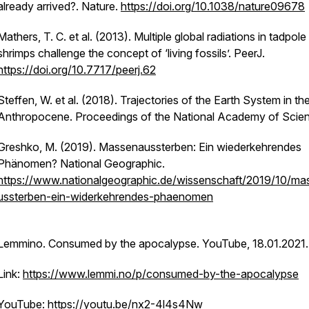
already arrived?.
Nature
.
https://doi.org/10.1038/nature09678
Mathers, T. C. et al. (2013). Multiple global radiations in tadpole
shrimps challenge the concept of ‘living fossils’.
PeerJ
.
https://doi.org/10.7717/peerj.62
Steffen, W. et al. (2018). Trajectories of the Earth System in th
Anthropocene
.
Proceedings of the National Academy of Scie
Greshko, M. (2019). Massenaussterben: Ein wiederkehrendes
Phänomen?
National Geographic
.
https://www.nationalgeographic.de/wissenschaft/2019/10/ma
ussterben-ein-widerkehrendes-phaenomen
Lemmino. Consumed by the apocalypse.
YouTube
, 18.01.2021.
Link:
https://www.lemmi.no/p/consumed-by-the-apocalypse
YouTube:
https://youtu.be/nx2-4l4s4Nw