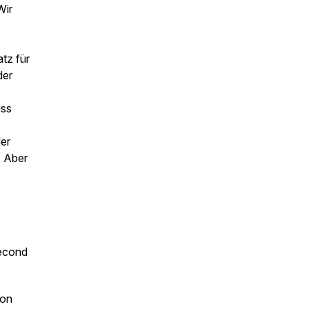
Wir
tz für
der
uss
er
. Aber
econd
ion