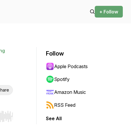
+ Follow
ng
Follow
Apple Podcasts
Spotify
hare
Amazon Music
RSS Feed
See All
r end. Hold shift to jump forward or backward.