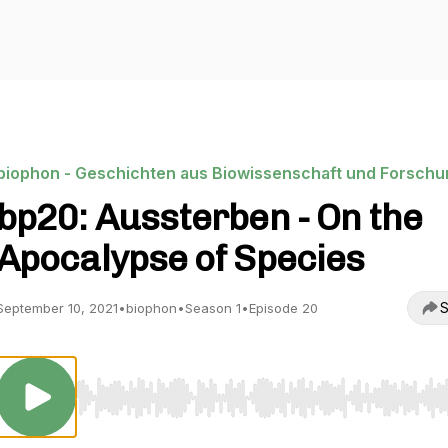
biophon - Geschichten aus Biowissenschaft und Forschu
bp20: Aussterben - On the
Apocalypse of Species
S
September 10, 2021
•
biophon
•
Season 1
•
Episode 20
Use Left/Right to seek, Home/End to jump to start o