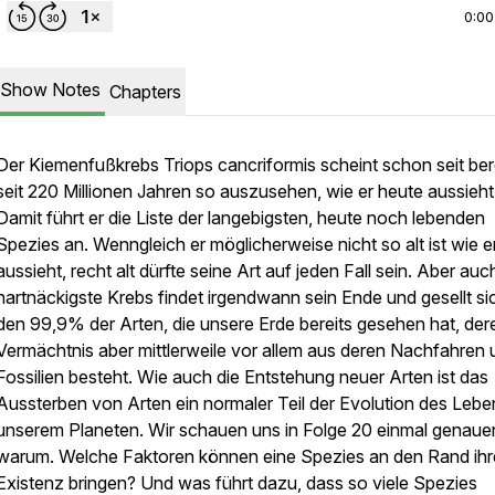
0:00
Show Notes
Chapters
Der Kiemenfußkrebs
Triops cancriformis
scheint schon seit ber
seit 220 Millionen Jahren so auszusehen, wie er heute aussieht
Damit führt er die Liste der langebigsten, heute noch lebenden
Spezies an. Wenngleich er möglicherweise nicht so alt ist wie e
aussieht, recht alt dürfte seine Art auf jeden Fall sein. Aber auc
hartnäckigste Krebs findet irgendwann sein Ende und gesellt si
den 99,9% der Arten, die unsere Erde bereits gesehen hat, der
Vermächtnis aber mittlerweile vor allem aus deren Nachfahren 
Fossilien besteht. Wie auch die Entstehung neuer Arten ist das
Aussterben von Arten ein normaler Teil der Evolution des Lebe
unserem Planeten. Wir schauen uns in Folge 20 einmal genauer
warum. Welche Faktoren können eine Spezies an den Rand ihr
Existenz bringen? Und was führt dazu, dass so viele Spezies