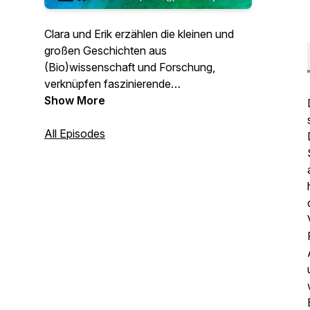
Clara und Erik erzählen die kleinen und
großen Geschichten aus
(Bio)wissenschaft und Forschung,
verknüpfen faszinierende
Faktenschnipsel mit den
Show More
dahinterliegenden Grundideen und leisten
damit einen Beitrag dazu, sich selbst und
All Episodes
ihre Hörerinnen und Hörer ein Stück weit
vom Glatteis des gefährlichen
Halbwissens zu führen.