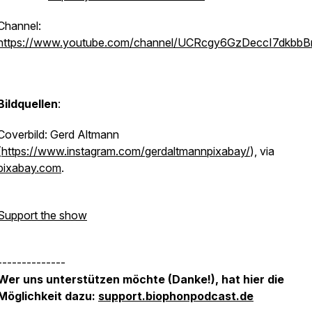
Channel:
https://www.youtube.com/channel/UCRcgy6GzDeccI7dkbb
Bildquellen
:
Coverbild: Gerd Altmann
(
https://www.instagram.com/gerdaltmannpixabay/
), via
pixabay.com
.
Support the show
--------------
Wer uns unterstützen möchte (Danke!), hat hier die
Möglichkeit dazu:
support.biophonpodcast.de