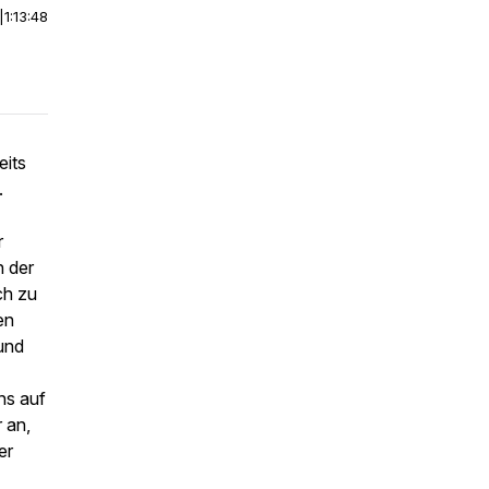
|
1:13:48
eits
.
r
h der
ch zu
en
und
ns auf
 an,
er